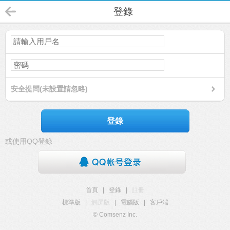
登錄
安全提問(未設置請忽略)
登錄
或使用QQ登錄
首頁
|
登錄
|
註冊
標準版
|
觸屏版
|
電腦版
|
客戶端
© Comsenz Inc.