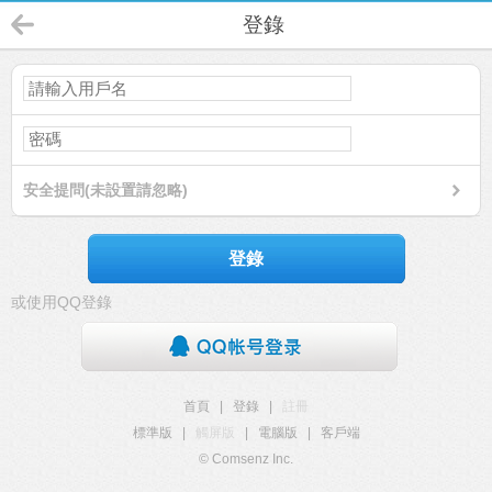
登錄
安全提問(未設置請忽略)
登錄
或使用QQ登錄
首頁
|
登錄
|
註冊
標準版
|
觸屏版
|
電腦版
|
客戶端
© Comsenz Inc.