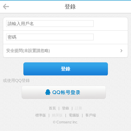
登錄
安全提問(未設置請忽略)
登錄
或使用QQ登錄
首頁
|
登錄
|
註冊
標準版
|
觸屏版
|
電腦版
|
客戶端
© Comsenz Inc.