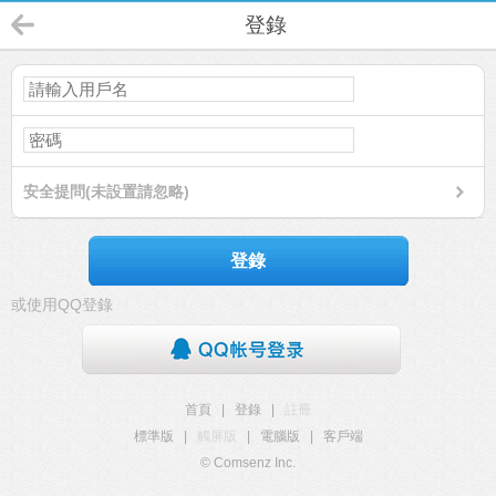
登錄
安全提問(未設置請忽略)
登錄
或使用QQ登錄
首頁
|
登錄
|
註冊
標準版
|
觸屏版
|
電腦版
|
客戶端
© Comsenz Inc.