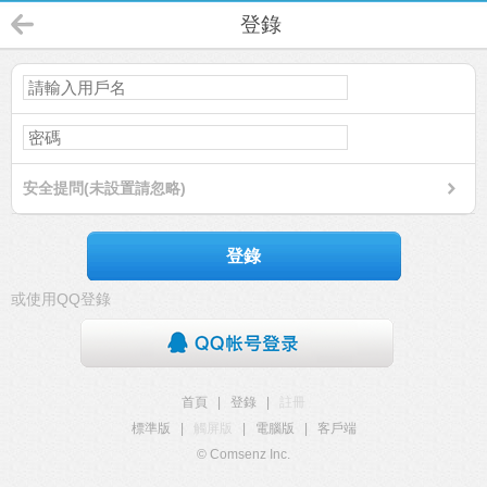
登錄
安全提問(未設置請忽略)
登錄
或使用QQ登錄
首頁
|
登錄
|
註冊
標準版
|
觸屏版
|
電腦版
|
客戶端
© Comsenz Inc.