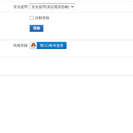
安全提問:
自動登錄
登錄
快捷登錄: