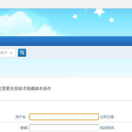
帖子
搜
索
您需要先登錄才能繼續本操作
用戶名
立即註冊
密碼:
找回密碼