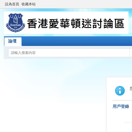
設為首頁
收藏本站
論壇
用戶登錄