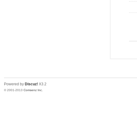
Powered by
Discuz!
X3.2
© 2001-2013
Comsenz Inc.