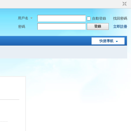
用戶名
自動登錄
找回密碼
登錄
密碼
立即註冊
快捷導航