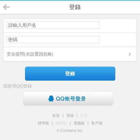
登錄
安全提問(未設置請忽略)
登錄
或使用QQ登錄
首頁
|
登錄
|
註冊
標準版
|
觸屏版
|
電腦版
|
客戶端
© Comsenz Inc.