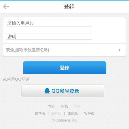
登錄
安全提問(未設置請忽略)
登錄
或使用QQ登錄
首頁
|
登錄
|
註冊
標準版
|
觸屏版
|
電腦版
|
客戶端
© Comsenz Inc.