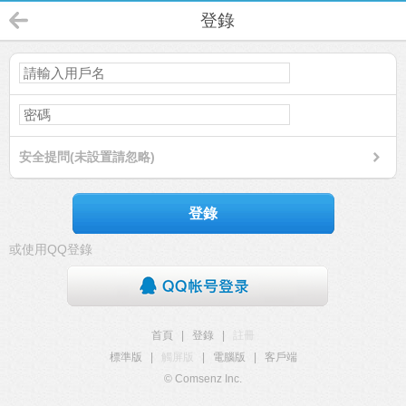
登錄
安全提問(未設置請忽略)
登錄
或使用QQ登錄
首頁
|
登錄
|
註冊
標準版
|
觸屏版
|
電腦版
|
客戶端
© Comsenz Inc.