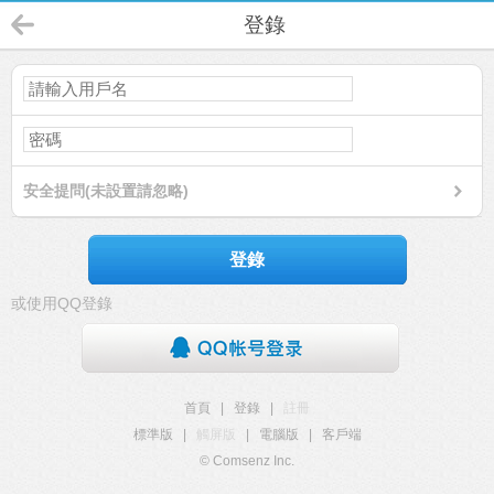
登錄
安全提問(未設置請忽略)
登錄
或使用QQ登錄
首頁
|
登錄
|
註冊
標準版
|
觸屏版
|
電腦版
|
客戶端
© Comsenz Inc.