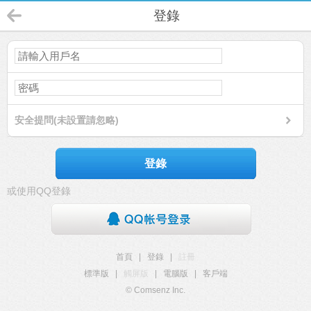
登錄
安全提問(未設置請忽略)
登錄
或使用QQ登錄
首頁
|
登錄
|
註冊
標準版
|
觸屏版
|
電腦版
|
客戶端
© Comsenz Inc.