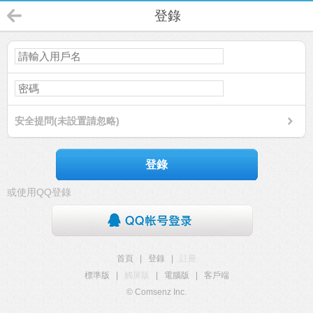
登錄
安全提問(未設置請忽略)
登錄
或使用QQ登錄
首頁
|
登錄
|
註冊
標準版
|
觸屏版
|
電腦版
|
客戶端
© Comsenz Inc.