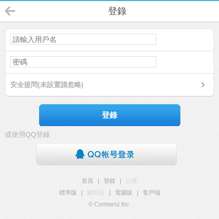
登錄
安全提問(未設置請忽略)
登錄
或使用QQ登錄
首頁
|
登錄
|
註冊
標準版
|
觸屏版
|
電腦版
|
客戶端
© Comsenz Inc.