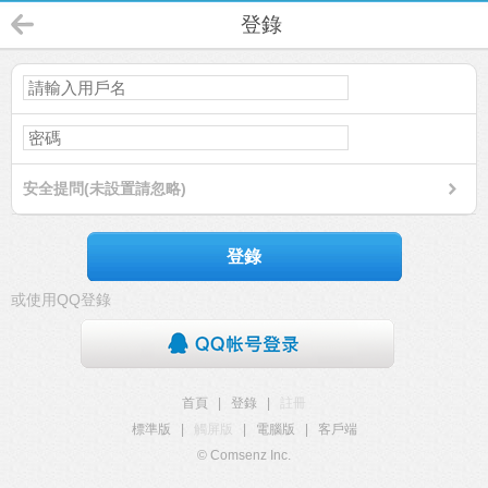
登錄
安全提問(未設置請忽略)
登錄
或使用QQ登錄
首頁
|
登錄
|
註冊
標準版
|
觸屏版
|
電腦版
|
客戶端
© Comsenz Inc.