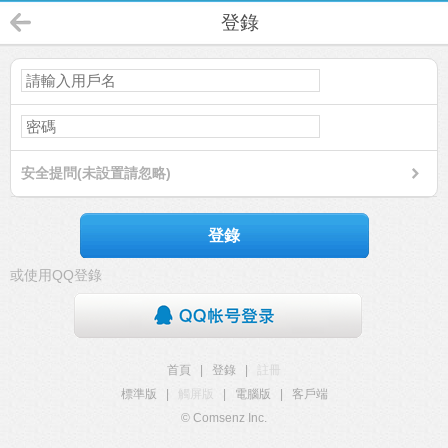
登錄
安全提問(未設置請忽略)
登錄
或使用QQ登錄
首頁
|
登錄
|
註冊
標準版
|
觸屏版
|
電腦版
|
客戶端
© Comsenz Inc.