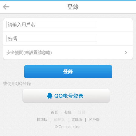
登錄
安全提問(未設置請忽略)
登錄
或使用QQ登錄
首頁
|
登錄
|
註冊
標準版
|
觸屏版
|
電腦版
|
客戶端
© Comsenz Inc.