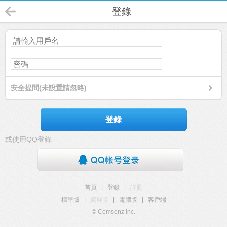
登錄
安全提問(未設置請忽略)
登錄
或使用QQ登錄
首頁
|
登錄
|
註冊
標準版
|
觸屏版
|
電腦版
|
客戶端
© Comsenz Inc.