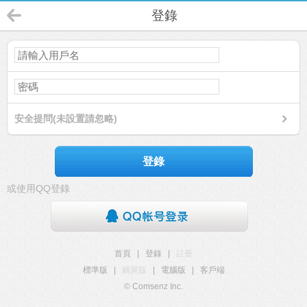
登錄
安全提問(未設置請忽略)
登錄
或使用QQ登錄
首頁
|
登錄
|
註冊
標準版
|
觸屏版
|
電腦版
|
客戶端
© Comsenz Inc.