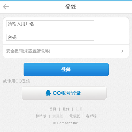
登錄
安全提問(未設置請忽略)
登錄
或使用QQ登錄
首頁
|
登錄
|
註冊
標準版
|
觸屏版
|
電腦版
|
客戶端
© Comsenz Inc.