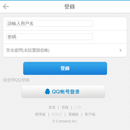
登錄
安全提問(未設置請忽略)
登錄
或使用QQ登錄
首頁
|
登錄
|
註冊
標準版
|
觸屏版
|
電腦版
|
客戶端
© Comsenz Inc.