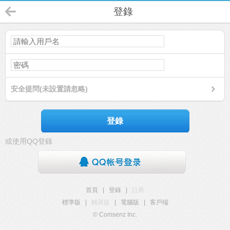
登錄
安全提問(未設置請忽略)
登錄
或使用QQ登錄
首頁
|
登錄
|
註冊
標準版
|
觸屏版
|
電腦版
|
客戶端
© Comsenz Inc.