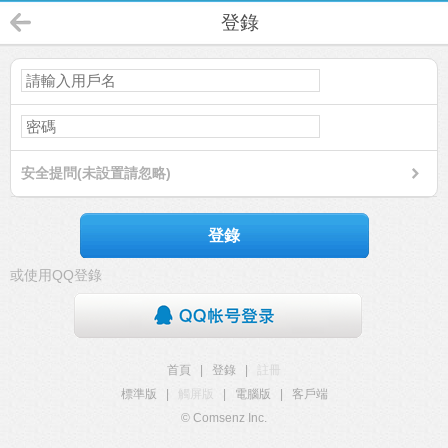
登錄
安全提問(未設置請忽略)
登錄
或使用QQ登錄
首頁
|
登錄
|
註冊
標準版
|
觸屏版
|
電腦版
|
客戶端
© Comsenz Inc.