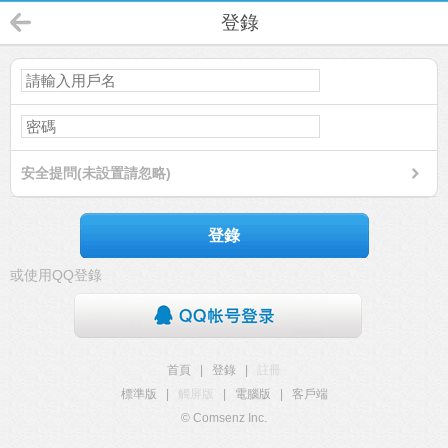
登錄
安全提問(未設置請忽略)
登錄
或使用QQ登錄
首頁
|
登錄
|
註冊
標準版
|
觸屏版
|
電腦版
|
客戶端
© Comsenz Inc.