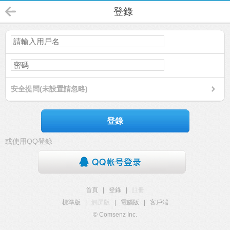
登錄
安全提問(未設置請忽略)
登錄
或使用QQ登錄
首頁
|
登錄
|
註冊
標準版
|
觸屏版
|
電腦版
|
客戶端
© Comsenz Inc.