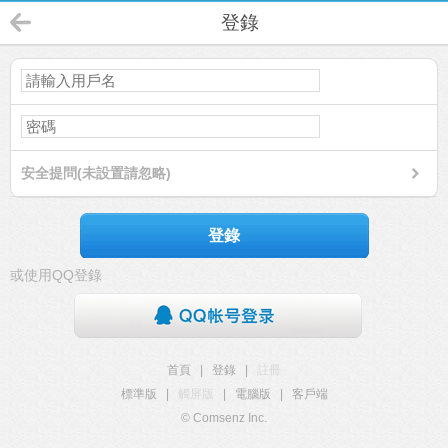
登錄
安全提問(未設置請忽略)
登錄
或使用QQ登錄
首頁
|
登錄
|
註冊
標準版
|
觸屏版
|
電腦版
|
客戶端
© Comsenz Inc.