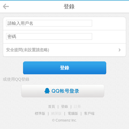
登錄
安全提問(未設置請忽略)
登錄
或使用QQ登錄
首頁
|
登錄
|
註冊
標準版
|
觸屏版
|
電腦版
|
客戶端
© Comsenz Inc.