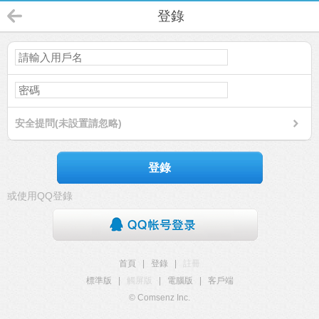
登錄
安全提問(未設置請忽略)
登錄
或使用QQ登錄
首頁
|
登錄
|
註冊
標準版
|
觸屏版
|
電腦版
|
客戶端
© Comsenz Inc.