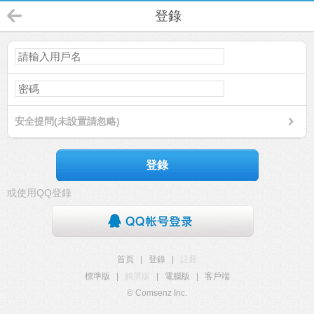
登錄
安全提問(未設置請忽略)
登錄
或使用QQ登錄
首頁
|
登錄
|
註冊
標準版
|
觸屏版
|
電腦版
|
客戶端
© Comsenz Inc.