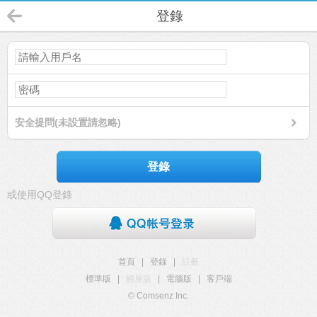
登錄
安全提問(未設置請忽略)
登錄
或使用QQ登錄
首頁
|
登錄
|
註冊
標準版
|
觸屏版
|
電腦版
|
客戶端
© Comsenz Inc.