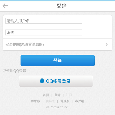
登錄
安全提問(未設置請忽略)
登錄
或使用QQ登錄
首頁
|
登錄
|
註冊
標準版
|
觸屏版
|
電腦版
|
客戶端
© Comsenz Inc.