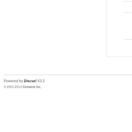
Powered by
Discuz!
X3.2
© 2001-2013
Comsenz Inc.