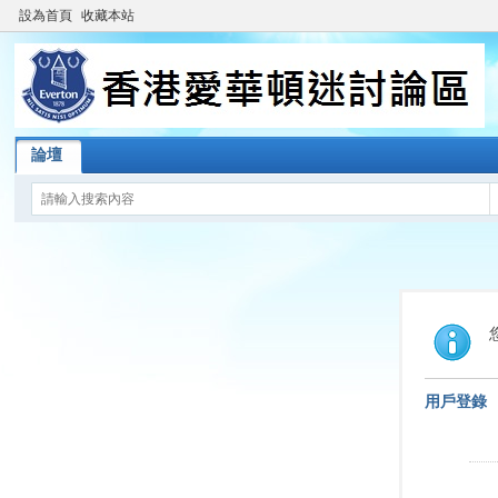
設為首頁
收藏本站
論壇
用戶登錄