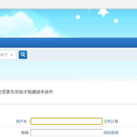
帖子
搜
索
您需要先登錄才能繼續本操作
用戶名
立即註冊
密碼:
找回密碼