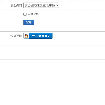
安全提問:
自動登錄
登錄
快捷登錄: