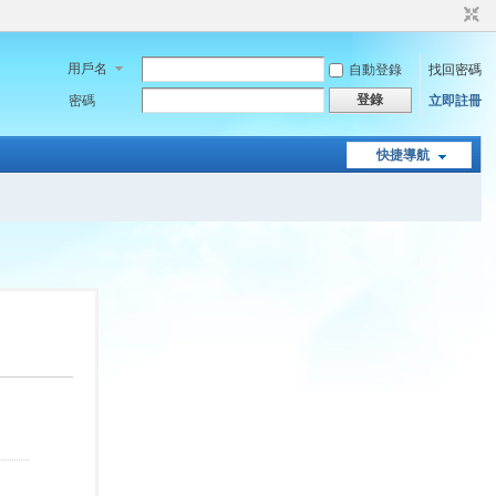
用戶名
自動登錄
找回密碼
登錄
密碼
立即註冊
快捷導航