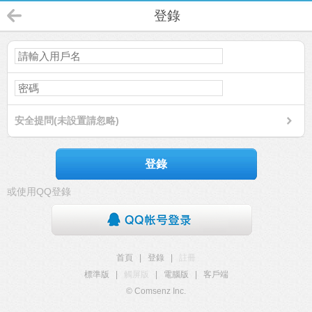
登錄
安全提問(未設置請忽略)
登錄
或使用QQ登錄
首頁
|
登錄
|
註冊
標準版
|
觸屏版
|
電腦版
|
客戶端
© Comsenz Inc.