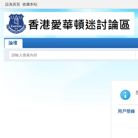
設為首頁
收藏本站
論壇
用戶登錄