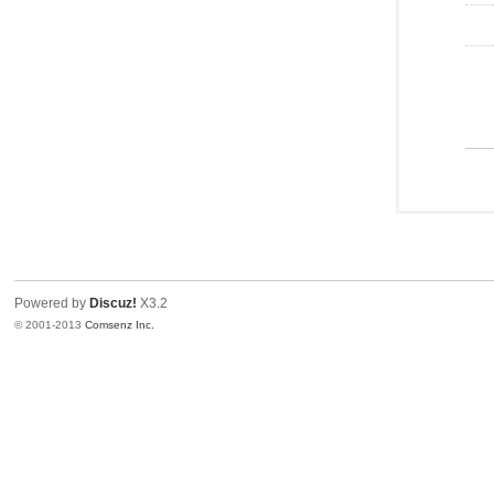
Powered by
Discuz!
X3.2
© 2001-2013
Comsenz Inc.