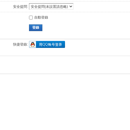
安全提問:
自動登錄
登錄
快捷登錄: