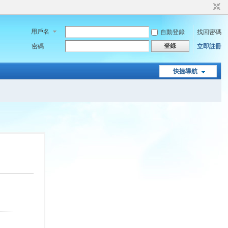
用戶名
自動登錄
找回密碼
登錄
密碼
立即註冊
快捷導航