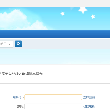
帖子
搜
索
您需要先登錄才能繼續本操作
用戶名
立即註冊
密碼:
找回密碼