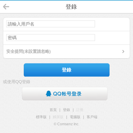
登錄
安全提問(未設置請忽略)
登錄
或使用QQ登錄
首頁
|
登錄
|
註冊
標準版
|
觸屏版
|
電腦版
|
客戶端
© Comsenz Inc.