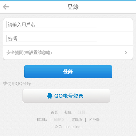
登錄
安全提問(未設置請忽略)
登錄
或使用QQ登錄
首頁
|
登錄
|
註冊
標準版
|
觸屏版
|
電腦版
|
客戶端
© Comsenz Inc.