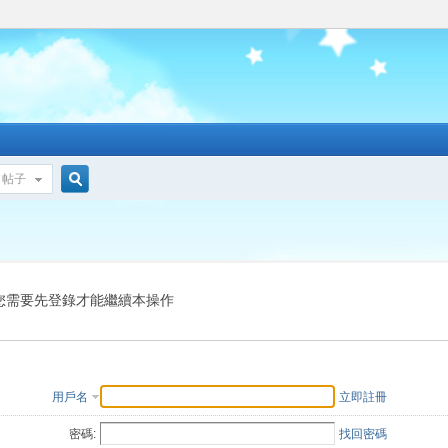
帖子
搜
索
您需要先登錄才能繼續本操作
用戶名
立即註冊
密碼:
找回密碼