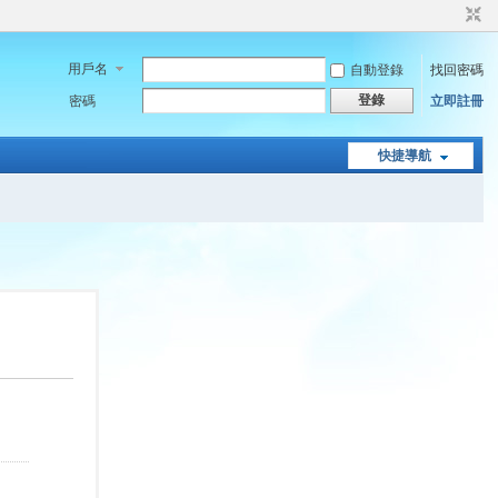
用戶名
自動登錄
找回密碼
登錄
密碼
立即註冊
快捷導航