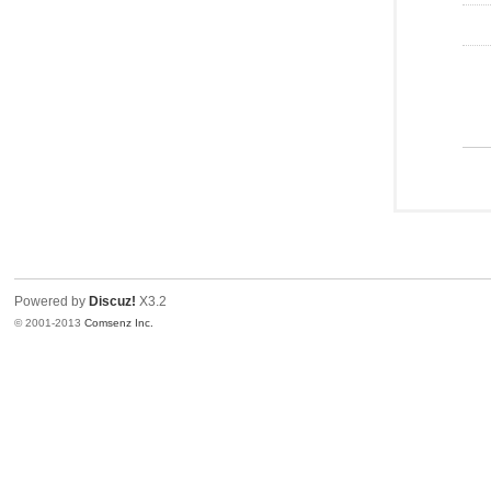
Powered by
Discuz!
X3.2
© 2001-2013
Comsenz Inc.