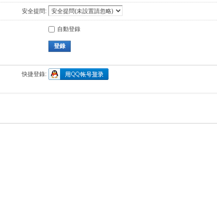
安全提問:
自動登錄
登錄
快捷登錄: