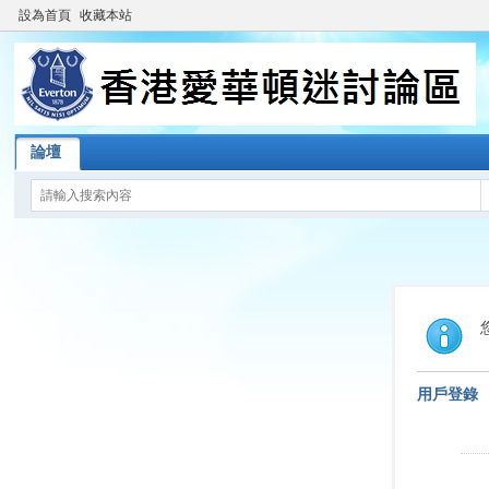
設為首頁
收藏本站
論壇
用戶登錄