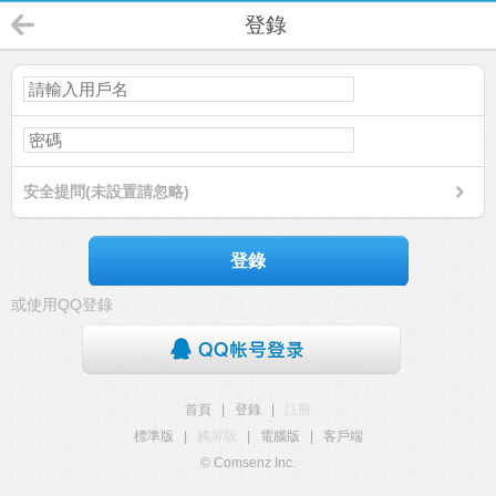
登錄
安全提問(未設置請忽略)
登錄
或使用QQ登錄
首頁
|
登錄
|
註冊
標準版
|
觸屏版
|
電腦版
|
客戶端
© Comsenz Inc.