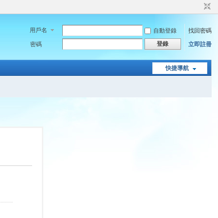
用戶名
自動登錄
找回密碼
登錄
密碼
立即註冊
快捷導航