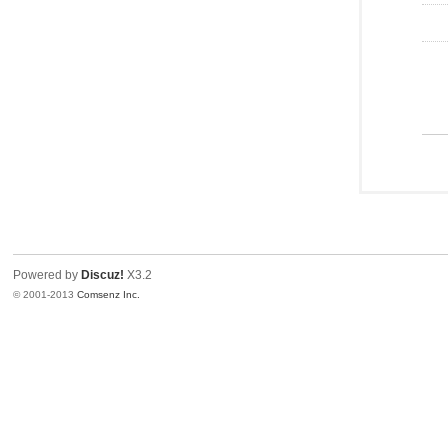
Powered by
Discuz!
X3.2
© 2001-2013
Comsenz Inc.