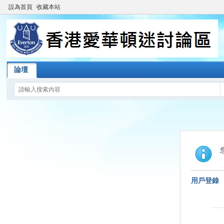
設為首頁
收藏本站
論壇
用戶登錄