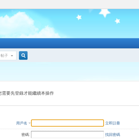
帖子
搜
索
您需要先登錄才能繼續本操作
用戶名
立即註冊
密碼:
找回密碼