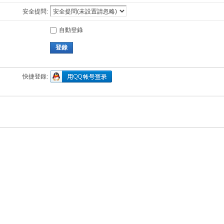
安全提問:
自動登錄
登錄
快捷登錄: