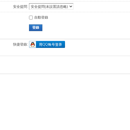
安全提問:
自動登錄
登錄
快捷登錄: