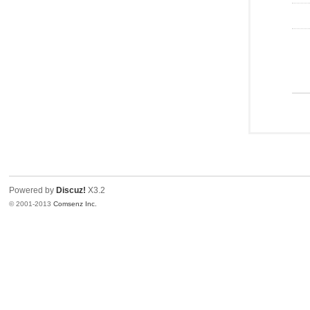
Powered by
Discuz!
X3.2
© 2001-2013
Comsenz Inc.