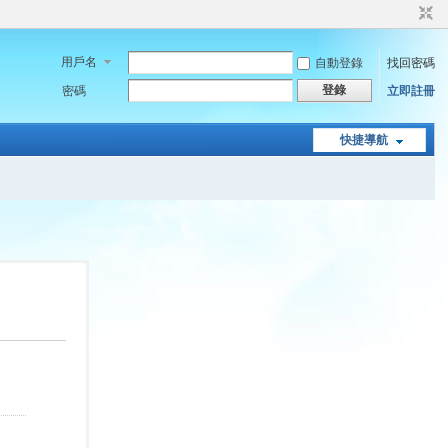
用戶名
自動登錄
找回密碼
登錄
密碼
立即註冊
快捷導航