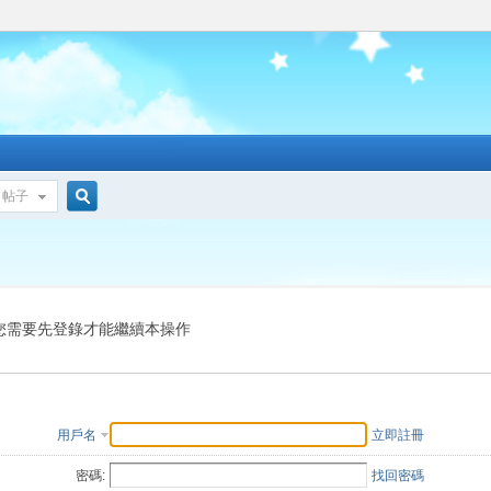
帖子
搜
索
您需要先登錄才能繼續本操作
用戶名
立即註冊
密碼:
找回密碼