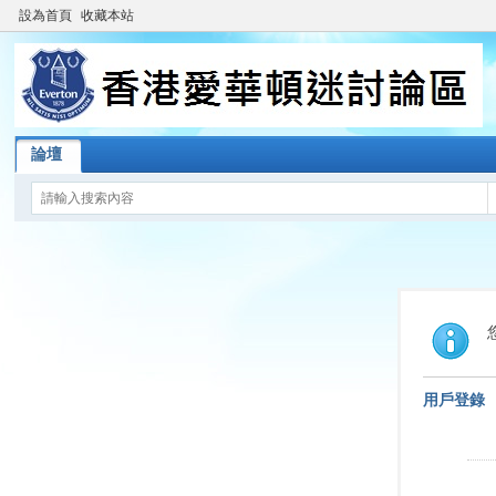
設為首頁
收藏本站
論壇
用戶登錄