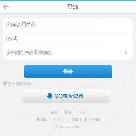
登錄
安全提問(未設置請忽略)
登錄
或使用QQ登錄
首頁
|
登錄
|
註冊
標準版
|
觸屏版
|
電腦版
|
客戶端
© Comsenz Inc.