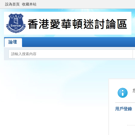
設為首頁
收藏本站
論壇
用戶登錄