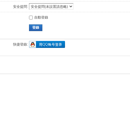
安全提問:
自動登錄
登錄
快捷登錄: