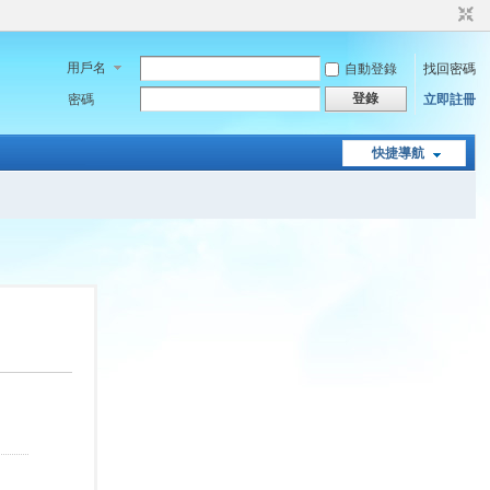
用戶名
自動登錄
找回密碼
登錄
密碼
立即註冊
快捷導航