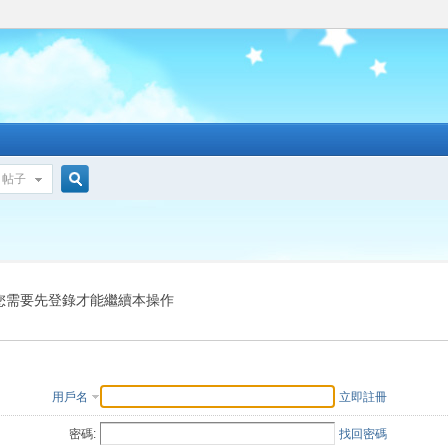
帖子
搜
索
您需要先登錄才能繼續本操作
用戶名
立即註冊
密碼:
找回密碼