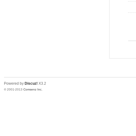
Powered by
Discuz!
X3.2
© 2001-2013
Comsenz Inc.