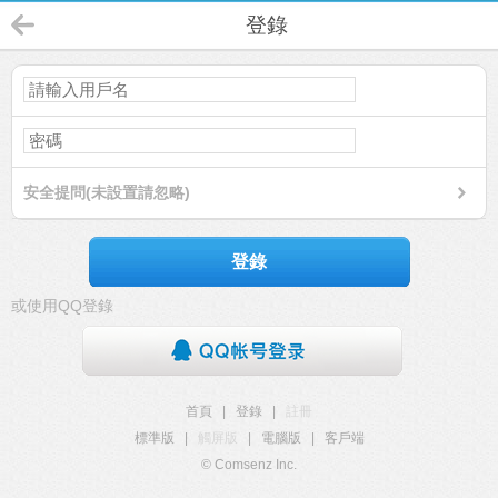
登錄
安全提問(未設置請忽略)
登錄
或使用QQ登錄
首頁
|
登錄
|
註冊
標準版
|
觸屏版
|
電腦版
|
客戶端
© Comsenz Inc.