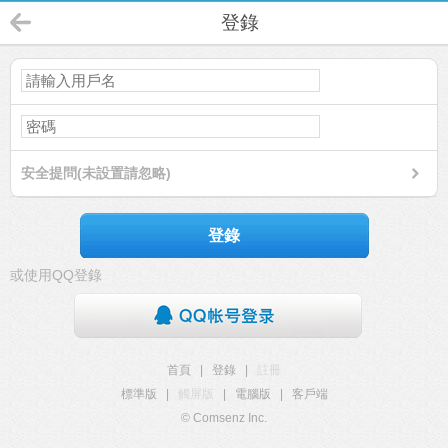
登錄
安全提問(未設置請忽略)
登錄
或使用QQ登錄
首頁
|
登錄
|
註冊
標準版
|
觸屏版
|
電腦版
|
客戶端
© Comsenz Inc.