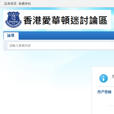
設為首頁
收藏本站
論壇
用戶登錄