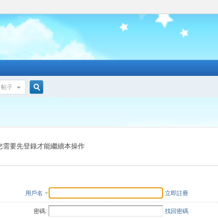
帖子
搜
索
您需要先登錄才能繼續本操作
用戶名
立即註冊
密碼:
找回密碼