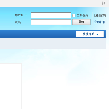
用戶名
自動登錄
找回密碼
登錄
密碼
立即註冊
快捷導航