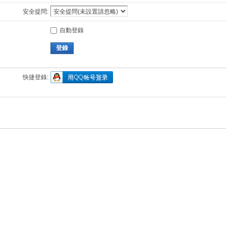
安全提問:
自動登錄
登錄
快捷登錄: