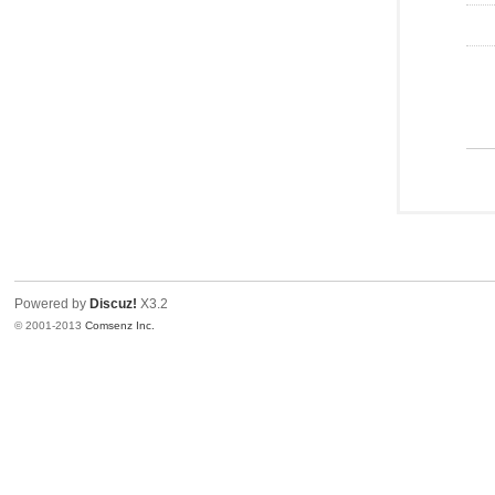
Powered by
Discuz!
X3.2
© 2001-2013
Comsenz Inc.