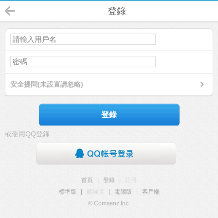
登錄
安全提問(未設置請忽略)
登錄
或使用QQ登錄
首頁
|
登錄
|
註冊
標準版
|
觸屏版
|
電腦版
|
客戶端
© Comsenz Inc.