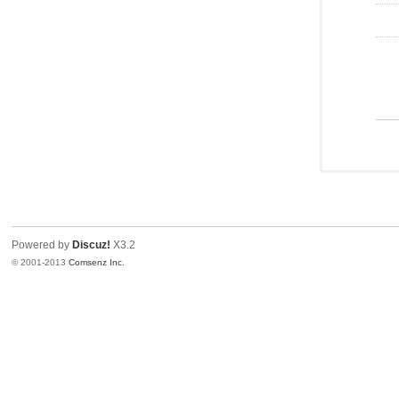
Powered by
Discuz!
X3.2
© 2001-2013
Comsenz Inc.