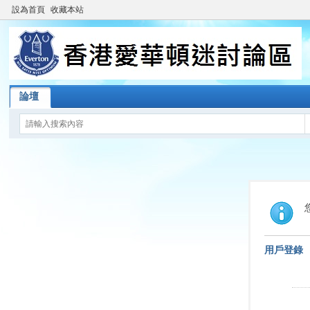
設為首頁
收藏本站
論壇
用戶登錄