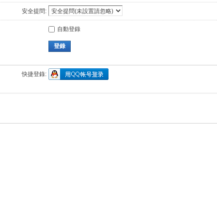
安全提問:
自動登錄
登錄
快捷登錄: