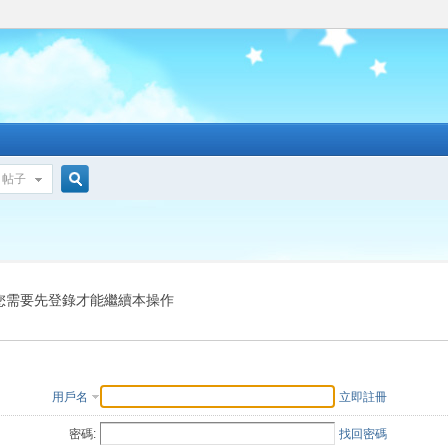
帖子
搜
索
您需要先登錄才能繼續本操作
用戶名
立即註冊
密碼:
找回密碼