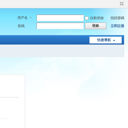
用戶名
自動登錄
找回密碼
登錄
密碼
立即註冊
快捷導航