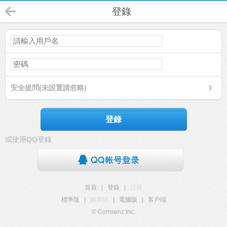
登錄
安全提問(未設置請忽略)
登錄
或使用QQ登錄
首頁
|
登錄
|
註冊
標準版
|
觸屏版
|
電腦版
|
客戶端
© Comsenz Inc.