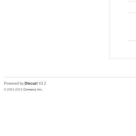
Powered by
Discuz!
X3.2
© 2001-2013
Comsenz Inc.