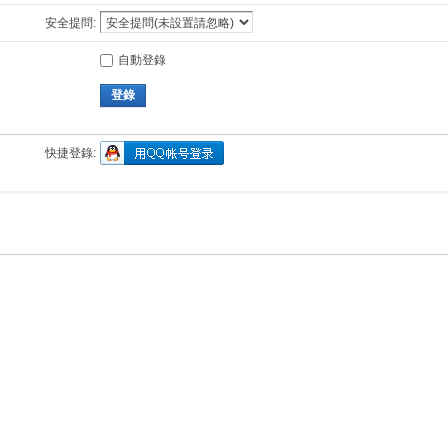
安全提問:
自動登錄
登錄
快捷登錄: