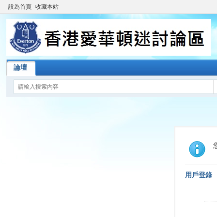
設為首頁
收藏本站
論壇
用戶登錄