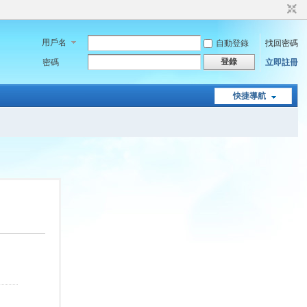
用戶名
自動登錄
找回密碼
登錄
密碼
立即註冊
快捷導航