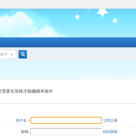
帖子
搜
索
您需要先登錄才能繼續本操作
用戶名
立即註冊
密碼:
找回密碼