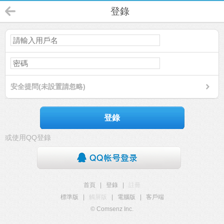
登錄
安全提問(未設置請忽略)
登錄
或使用QQ登錄
首頁
|
登錄
|
註冊
標準版
|
觸屏版
|
電腦版
|
客戶端
© Comsenz Inc.