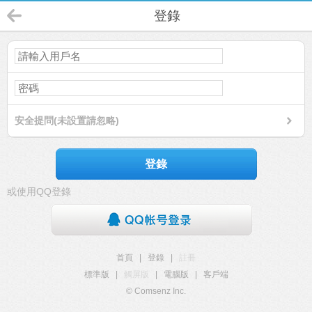
登錄
安全提問(未設置請忽略)
登錄
或使用QQ登錄
首頁
|
登錄
|
註冊
標準版
|
觸屏版
|
電腦版
|
客戶端
© Comsenz Inc.